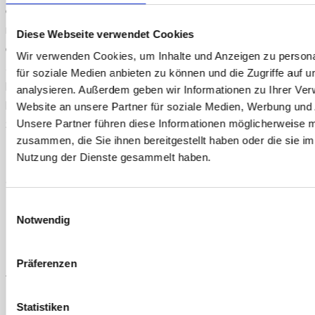
entstandenen Wohnung mehr als 200 m² beträgt, ist
nicht ausschlaggebend. Für den Bundesfinanzhof
Diese Webseite verwendet Cookies
ergibt sich das aus dem Wortlaut des Gesetzes, das
Wir verwenden Cookies, um Inhalte und Anzeigen zu persona
allein die Größe des erworbenen Familienheims
für soziale Medien anbieten zu können und die Zugriffe auf 
beschränkt. Entscheidend ist aber, dass die
analysieren. Außerdem geben wir Informationen zu Ihrer Ve
hinzuerworbene Wohnung unverzüglich zur
Website an unsere Partner für soziale Medien, Werbung und 
Selbstnutzung bestimmt ist. Der wegen der
Unsere Partner führen diese Informationen möglicherweise m
zusammen, die Sie ihnen bereitgestellt haben oder die sie i
Beseitigung eines gravierenden Mangels eintretende
Nutzung der Dienste gesammelt haben.
Zeitverzug steht dem nicht entgegen, wenn der Erbe
den Baufortschritt angemessen fördert.
Einwilligungsauswahl
Notwendig
Präferenzen
Statistiken