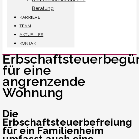
Beratung
KARRIERE
TEAM
AKTUELLES
KONTAKT
Erbschaftsteuerbegü
für eine
angrenzende
Wohnung
Die
Erbschaftsteuerbefreiung
für ein Familienheim
umfasst auch eine