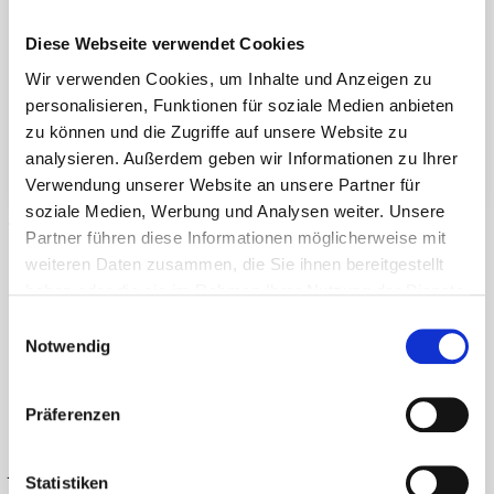
Betriebswirtschaftliche
Diese Webseite verwendet Cookies
Beratung
Wir verwenden Cookies, um Inhalte und Anzeigen zu
KARRIERE
personalisieren, Funktionen für soziale Medien anbieten
TEAM
zu können und die Zugriffe auf unsere Website zu
AKTUELLES
analysieren. Außerdem geben wir Informationen zu Ihrer
Verwendung unserer Website an unsere Partner für
KONTAKT
soziale Medien, Werbung und Analysen weiter. Unsere
Partner führen diese Informationen möglicherweise mit
Aktuelles
weiteren Daten zusammen, die Sie ihnen bereitgestellt
haben oder die sie im Rahmen Ihrer Nutzung der Dienste
gesammelt haben.
Einwilligungsauswahl
Notwendig
Nutzungsbedingungen
Der Inhalt dieser Seiten dient nur der allgemeinen
Präferenzen
Information. Er stellt keine anwaltliche Beratung –
juristischer oder anderer Art – dar und soll auch nicht
Statistiken