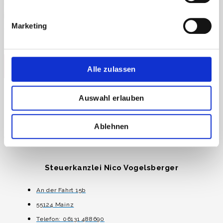
als solche verwendet werden. Wir übernehmen
insbesondere keine Haftung für Handlungen, die auf
Marketing
Grundlage des auf dieser Seite enthaltenen
Informationsmaterials unternommen werden.
Zurück zur Übersicht
Alle zulassen
Auswahl erlauben
Ablehnen
Steuerkanzlei Nico Vogelsberger
An der Fahrt 15b
55124 Mainz
Telefon: 06131 488690